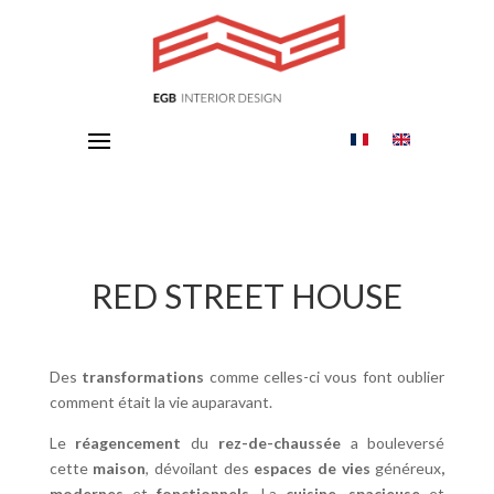
RED STREET HOUSE
Des
transformations
comme celles-ci vous font oublier
comment était la vie auparavant.
Le
réagencement
du
rez-de-chaussée
a bouleversé
cette
maison
, dévoilant des
espaces de vies
généreux
,
modernes
et
fonctionnels
. La
cuisine
,
spacieuse
et